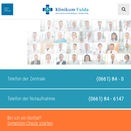
(0661) 84 - 0
Telefon der Zentrale
(0661) 84 - 6147
Telefon der Notaufnahme
Bin ich ein Notfall?
Symptom-Check starten