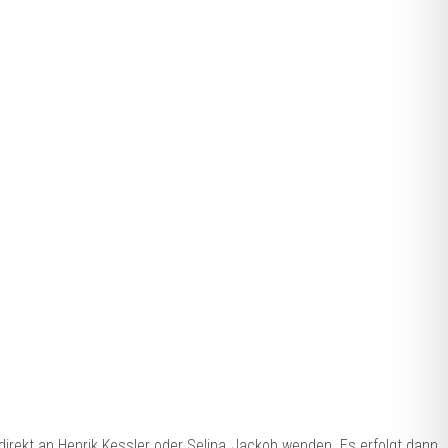
 direkt an Henrik Kessler oder Selina Jackob wenden. Es erfolgt dann