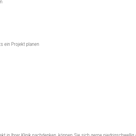
en
ts ein Projekt planen
ekt in Ihrer Klinik nachdenken, können Sie sich gerne niedrigschwellig