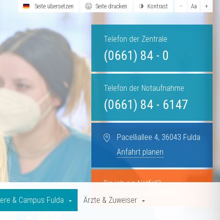
Seite übersetzen
Seite drucken
Kontrast
-
Aa
+
Telefon der Zentrale
(0661) 84 - 0
Telefon der Notaufnahme
(0661) 84 - 6147
Pacelliallee 4, 36043 Fulda
Anfahrt planen
Bin ich ein Notfall?
Symptom-Check starten
iere & Campus Fulda
Ärzte & Zuweiser