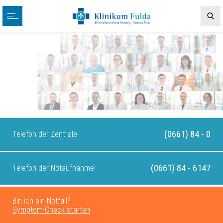
(0661) 84 - 0
Telefon der Zentrale
(0661) 84 - 6147
Telefon der Notaufnahme
Bin ich ein Notfall?
Symptom-Check starten