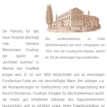
Die Planung für das
neue Hospital überträgt
Das Landkrankenhaus zu Fulda
man Clemens
(Wilhelmhospital) auf einer Lithographie um
Wenzeslaus Coudray,
1825. Vorn der Coudray’sche Neubau, seitlich
der später als
ein Teil des ehemaligen Kapuzinerklosters.
„Architekt Goethes“ in
Weimar das Stadtbild
prägen wird. Er ist seit 1804 Hofarchitekt und im ehemaligen
Fürstbistum Fulda ein viel beschäftigter Mann: Ihm obliegen u.a.
die Restaurierungen im Stadtschloss und die Umgestaltung des
Kurorts Brückenau. Coudrays Vorgabe für das Krankenhaus lautet,
die relativ gut erhaltenen Gebäude des Kapuzinerklosters
herzurichten und zu erhöhen sowie einen Erweiterungsbau zu