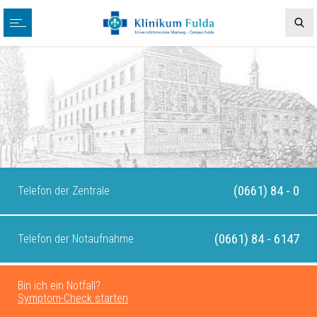
(0661) 84 - 0
Telefon der Zentrale
(0661) 84 - 6147
Telefon der Notaufnahme
Bin ich ein Notfall?
Symptom-Check starten