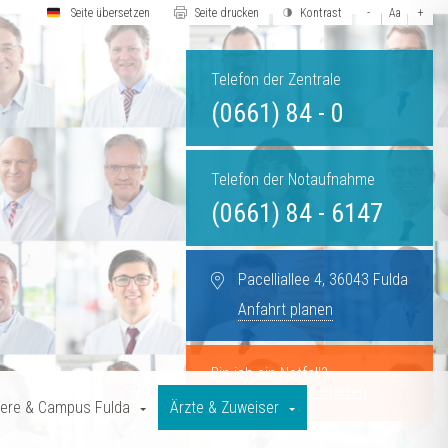
Seite übersetzen
Seite drucken
Kontrast
-
Aa
+
Telefon der Zentrale
(0661) 84 - 0
Telefon der Notaufnahme
(0661) 84 - 6147
Pacelliallee 4, 36043 Fulda
Anfahrt planen
Bin ich ein Notfall?
Symptom-Check starten
iere & Campus Fulda
Ärzte & Zuweiser