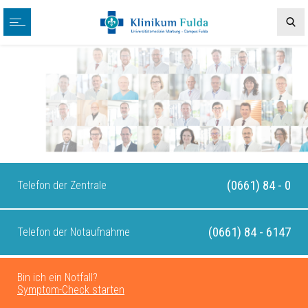
(0661) 84 - 0
Telefon der Zentrale
(0661) 84 - 6147
Telefon der Notaufnahme
Bin ich ein Notfall?
Symptom-Check starten