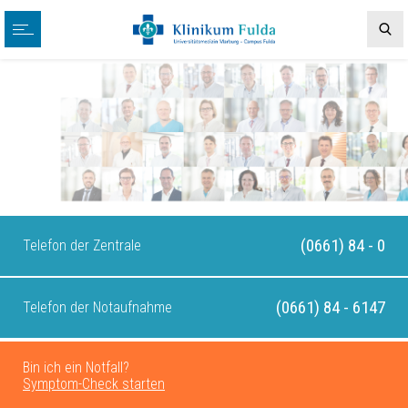
(0661) 84 - 0
Telefon der Zentrale
(0661) 84 - 6147
Telefon der Notaufnahme
Bin ich ein Notfall?
Symptom-Check starten