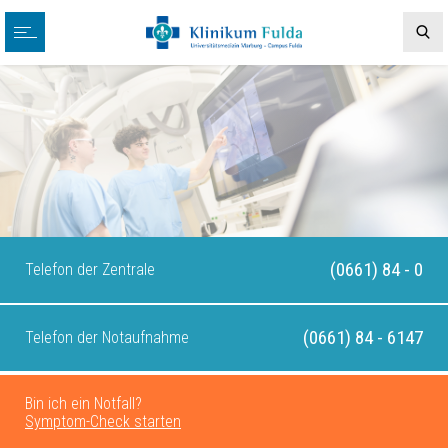
(0661) 84 - 0
Telefon der Zentrale
(0661) 84 - 6147
Telefon der Notaufnahme
Bin ich ein Notfall?
Symptom-Check starten