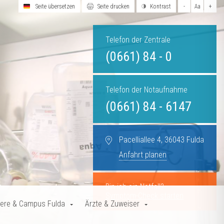
Seite übersetzen
Seite drucken
Kontrast
-
Aa
+
Telefon der Zentrale
(0661) 84 - 0
Telefon der Notaufnahme
(0661) 84 - 6147
Pacelliallee 4, 36043 Fulda
Anfahrt planen
Bin ich ein Notfall?
Symptom-Check starten
iere & Campus Fulda
Ärzte & Zuweiser