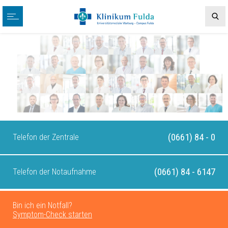
(0661) 84 - 0
Telefon der Zentrale
(0661) 84 - 6147
Telefon der Notaufnahme
Bin ich ein Notfall?
Symptom-Check starten