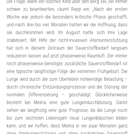
Die Frage, wann ein solches Kind über den Berg sei, sei immer
schwer zu beantworten, räumt Repp ein: „Nach der ersten
Woche war jedoch die besonders kritische Phase geschafft,
und nach drei bis vier Monaten hatten wir die Hoffnung, dass
sie durchkommen wird. Im August hatte sich ihre Lage
stabilisiert. Mit Hilfe der nicht-invasiven Atemunterstützung
hat sich in diesem Zeitraum der Sauerstoffbedarf langsam
reduzieren lassen auf jetzt phasenweise Raumluft. Der immer
noch phasenweise benötigte zusätzliche Sauerstoffbedarf ist
eine typische langfristige Folge der extremen Frühgeburt. Die
Lunge wird durch die zum Überleben notwendige Belastung –
durch chronische Entzündungsprozesse und die Störung der
normalen Differenzierung – geschädigt. Glücklicherweise
besteht bei Melina eine gute Lungendurchblutung. Damit
sehen wir langfristig eine gute Prognose, da die Lunge noch
bis zum sechsten Lebensjahr neue Lungenbläschen bilden
kann, und wir hoffen, dass Melina in ein paar Monaten ganz
ohne Atemunterstützung und ohne zusätzlichen Sauerstoff