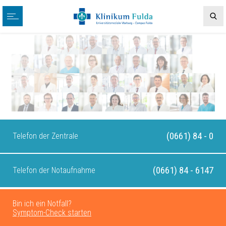
(0661) 84 - 0
Telefon der Zentrale
(0661) 84 - 6147
Telefon der Notaufnahme
Bin ich ein Notfall?
Symptom-Check starten