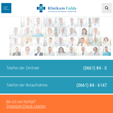
(0661) 84 - 0
Telefon der Zentrale
(0661) 84 - 6147
Telefon der Notaufnahme
Bin ich ein Notfall?
Symptom-Check starten