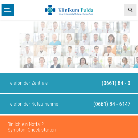
(0661) 84 - 0
Telefon der Zentrale
(0661) 84 - 6147
Telefon der Notaufnahme
Bin ich ein Notfall?
Symptom-Check starten