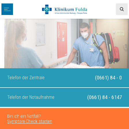
(0661) 84 - 0
Telefon der Zentrale
(0661) 84 - 6147
Telefon der Notaufnahme
Bin ich ein Notfall?
Symptom-Check starten