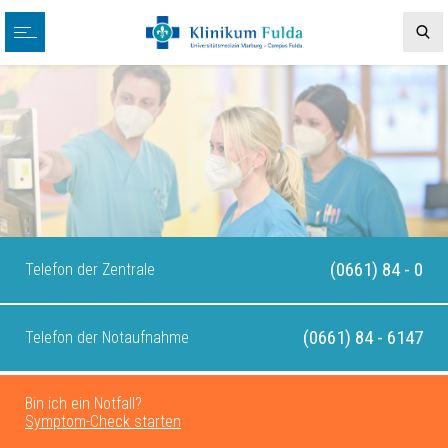
(0661) 84 - 0
Telefon der Zentrale
(0661) 84 - 6147
Telefon der Notaufnahme
Bin ich ein Notfall?
Symptom-Check starten