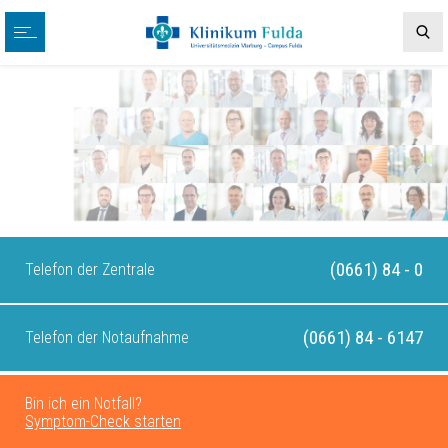
(0661) 84 - 0
Telefon der Zentrale
(0661) 84 - 6147
Telefon der Notaufnahme
Bin ich ein Notfall?
Symptom-Check starten