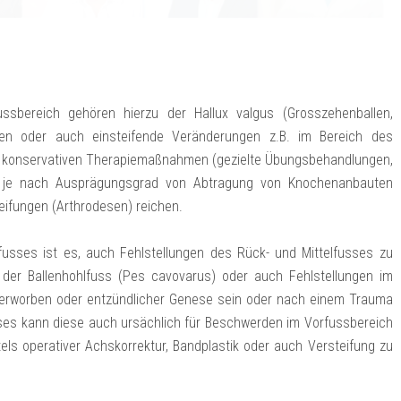
ssbereich gehören hierzu der Hallux valgus (Grosszehenballen,
hen oder auch einsteifende Veränderungen z.B. im Bereich des
r konservativen Therapiemaßnahmen (gezielte Übungsbehandlungen,
 die je nach Ausprägungsgrad von Abtragung von Knochenanbauten
eifungen (Arthrodesen) reichen.
fusses ist es, auch Fehlstellungen des Rück- und Mittelfusses zu
 der Ballenhohlfuss (Pes cavovarus) oder auch Fehlstellungen im
 erworben oder entzündlicher Genese sein oder nach einem Trauma
usses kann diese auch ursächlich für Beschwerden im Vorfussbereich
tels operativer Achskorrektur, Bandplastik oder auch Versteifung zu