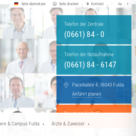
Seite übersetzen
Seite drucken
Kontrast
-
Aa
+
Telefon der Zentrale
(0661) 84 - 0
Telefon der Notaufnahme
(0661) 84 - 6147
Pacelliallee 4, 36043 Fulda
Anfahrt planen
Bin ich ein Notfall?
Symptom-Check starten
iere & Campus Fulda
Ärzte & Zuweiser