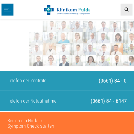
(0661) 84 - 0
Telefon der Zentrale
(0661) 84 - 6147
Telefon der Notaufnahme
Bin ich ein Notfall?
Symptom-Check starten