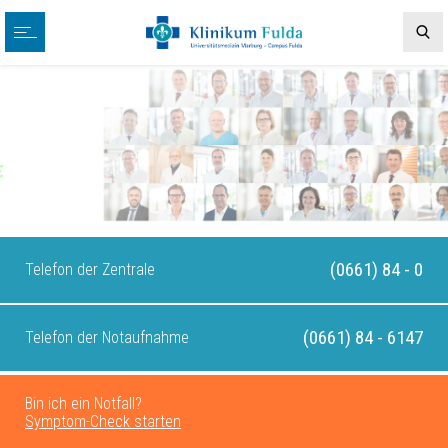
(0661) 84 - 0
Telefon der Zentrale
(0661) 84 - 6147
Telefon der Notaufnahme
Bin ich ein Notfall?
Symptom-Check starten