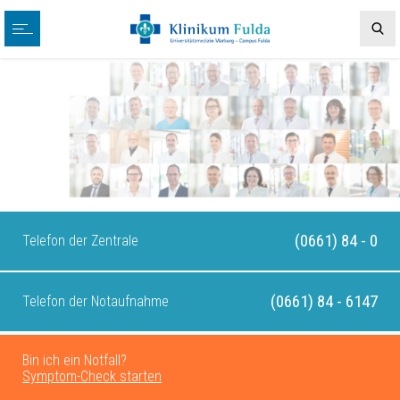
(0661) 84 - 0
Telefon der Zentrale
(0661) 84 - 6147
Telefon der Notaufnahme
Bin ich ein Notfall?
Symptom-Check starten