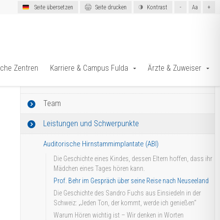
Seite übersetzen
Seite drucken
Kontrast
-
Aa
+
← Zurück zur Klinik
sche Zentren
Karriere & Campus Fulda
Ärzte & Zuweiser
Informationen zum Thema
Team
Leistungen und Schwerpunkte
Auditorische Hirnstammimplantate (ABI)
Die Geschichte eines Kindes, dessen Eltern hoffen, dass ihr
Mädchen eines Tages hören kann.
Prof. Behr im Gespräch über seine Reise nach Neuseeland
Die Geschichte des Sandro Fuchs aus Einsiedeln in der
Schweiz: „Jeden Ton, der kommt, werde ich genießen“
Warum Hören wichtig ist – Wir denken in Worten