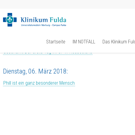
Neuseelandreise: Aus dem Tage
Montag, 05. März 2018:
Startseite
IM NOTFALL
Das Klinikum Ful
Geschafft: Der erste Tag im OP in Neuseeland
Dienstag, 06. März 2018:
Phill ist ein ganz besonderer Mensch