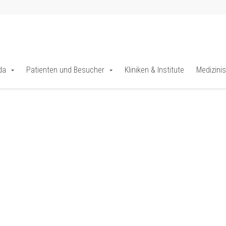
buch von Prof. Dr. Behr
da
Patienten und Besucher
Kliniken & Institute
Medizini