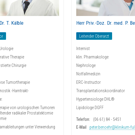
Dr. T. Kälble
Herr Priv.-Doz. Dr. med. P. B
or
Leitender Oberarzt
Urologie
Internist
rative Therapie
klin. Pharmakologe
tierte Chirurgie
Nephrologe
Notfallmedizin
se Tumortherapie
ERC-Instructor
ostik -Harntrakt-
Transplantationskoordinator
e:
Hypertensiologe DHL®
erapie von urologischen Tumoren
Lipidologe DGFF
altender radikaler Prostatektomie
omie
Telefon:
(06 61) 84 - 5451
arnableitungen unter Verwendung
E-Mail
peter.benoehr@klinikum-ful