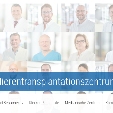
ierentransplantationszentr
nd Besucher
Kliniken & Institute
Medizinische Zentren
Karr