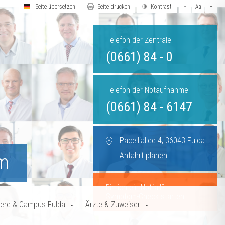
Seite übersetzen
Seite drucken
Kontrast
-
Aa
+
Telefon der Zentrale
(0661) 84 - 0
Telefon der Notaufnahme
(0661) 84 - 6147
Pacelliallee 4, 36043 Fulda
Anfahrt planen
um
Bin ich ein Notfall?
Symptom-Check starten
iere & Campus Fulda
Ärzte & Zuweiser