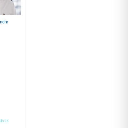
enöhr
da.de