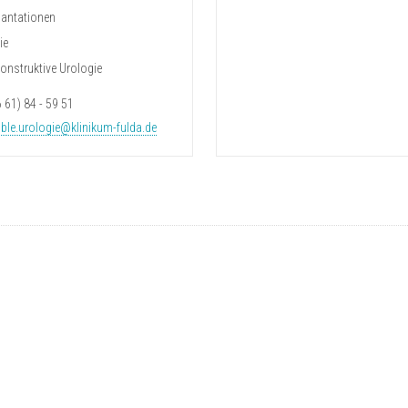
lantationen
ie
konstruktive Urologie
6 61) 84 - 59 51
lble.urologie@klinikum-fulda.de