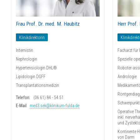
Frau Prof. Dr. med. M. Haubitz
Herr Prof. 
Klinikdirektorin
Klinikdirekt
Internistin
Facharzt für 
Nephrologin
Spezielle ope
Hypertensiologin DHL®
Roboter-assis
Lipidologin DGFF
Andrologie
Transplantationsmedizin
Medikamentö
Röntgendiagn
Telefon:
(06 61) 84 - 54 51
Schwerpunkt
E-Mail
med3.sek@klinikum-fulda.de
Operative Th
inkl. nerverh
und Zystekt
Kontinente H
von Darm