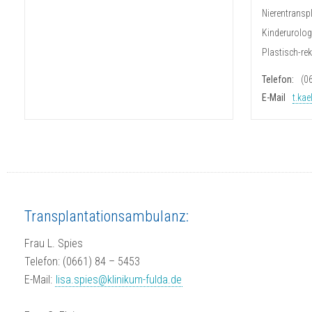
Nierentransp
Kinderurolog
Plastisch-re
Telefon:
(0
E-Mail
t.kae
Transplantationsambulanz:
Frau L. Spies
Telefon: (0661) 84 – 5453
E-Mail:
lisa.spies@klinikum-fulda.de