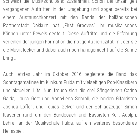
schweißt die Musikschulband zusammen: Schon bei unzähligen
vergangenen Auftritten in der Umgebung und sogar bereits bei
einem Austauschkonzert mit den Bands der holländischen
Partnerstadt Dokkum hat „First Grooves“ ihr musikalisches
Können unter Beweis gestellt. Diese Auftritte und die Erfahrung
verleihen der jungen Formation die nötige Authentizität, mit der sie
die Musik locker und dabei auch noch handgemacht auf die Bühne
bringt.
Auch letztes Jahr im Oktober 2016 begleitete die Band das
Sonntagsmatinee im Klinikum Fulda mit vielseitigen Pop-Klassikern
und aktuellen Hits. Nun freuen sich die drei Sängerinnen Carina
Gajda, Laura Gert und Anna-Lena Schroll, die beiden Gitarristen
Joshua Löffert und Tobias Gelver und der Schlagzeuger Simon
Kläsener rund um den Bandcoach und Bassisten Kurt Adolph,
Lehrer an der Musikschule Fulda, auf ein weiteres besonderes
Heimspiel.