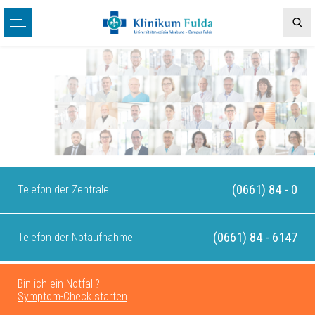
(0661) 84 - 0
Telefon der Zentrale
(0661) 84 - 6147
Telefon der Notaufnahme
Bin ich ein Notfall?
Symptom-Check starten