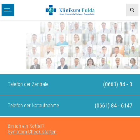
(0661) 84 - 0
Telefon der Zentrale
(0661) 84 - 6147
Telefon der Notaufnahme
Bin ich ein Notfall?
Symptom-Check starten