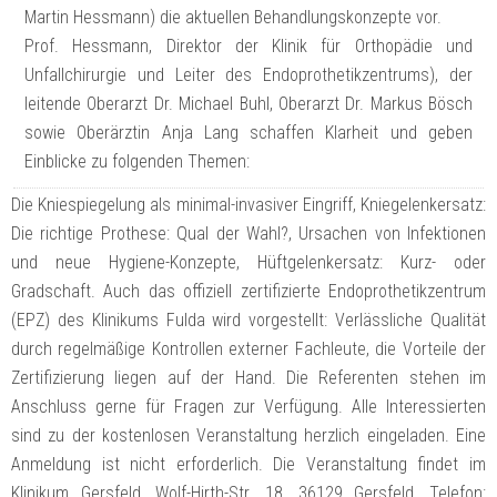
Martin Hessmann) die aktuellen Behandlungskonzepte vor.
Prof. Hessmann, Direktor der Klinik für Orthopädie und
Unfallchirurgie und Leiter des Endoprothetikzentrums), der
leitende Oberarzt Dr. Michael Buhl, Oberarzt Dr. Markus Bösch
sowie Oberärztin Anja Lang schaffen Klarheit und geben
Einblicke zu folgenden Themen:
Die Kniespiegelung als minimal-invasiver Eingriff, Kniegelenkersatz:
Die richtige Prothese: Qual der Wahl?, Ursachen von Infektionen
und neue Hygiene-Konzepte, Hüftgelenkersatz: Kurz- oder
Gradschaft. Auch das offiziell zertifizierte Endoprothetikzentrum
(EPZ) des Klinikums Fulda wird vorgestellt: Verlässliche Qualität
durch regelmäßige Kontrollen externer Fachleute, die Vorteile der
Zertifizierung liegen auf der Hand. Die Referenten stehen im
Anschluss gerne für Fragen zur Verfügung. Alle Interessierten
sind zu der kostenlosen Veranstaltung herzlich eingeladen. Eine
Anmeldung ist nicht erforderlich. Die Veranstaltung findet im
Klinikum Gersfeld, Wolf-Hirth-Str. 18, 36129 Gersfeld, Telefon: