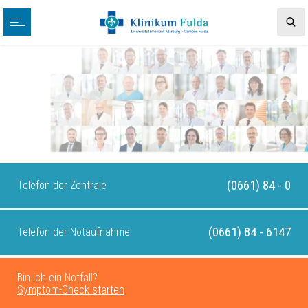
(0661) 84 - 0
Telefon der Zentrale
(0661) 84 - 6147
Telefon der Notaufnahme
Bin ich ein Notfall?
Symptom-Check starten