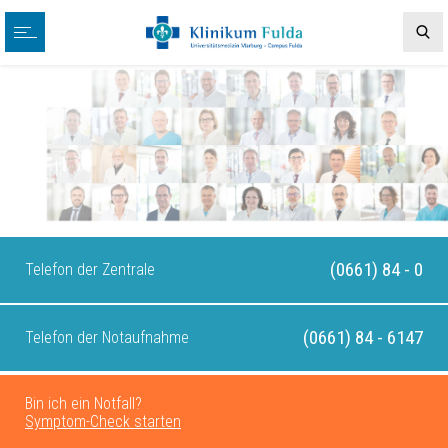
(0661) 84 - 0
Telefon der Zentrale
(0661) 84 - 6147
Telefon der Notaufnahme
Bin ich ein Notfall?
Symptom-Check starten