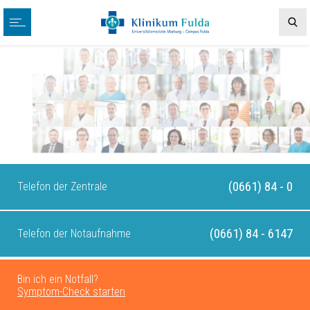
(0661) 84 - 0
Telefon der Zentrale
(0661) 84 - 6147
Telefon der Notaufnahme
Bin ich ein Notfall?
Symptom-Check starten