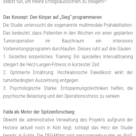
selbst tun, um meine Erfolgsaussichten zu steigern?“
Das Konzept: Den Körper auf „Sieg“ programmieren
Die Studie untersucht die sogenannte multimodale Prähabilitation.
Das bedeutet, dass Patienten in den Wochen vor einer geplanten
Tumoroperation im Bauchraum ein intensives
Vorbereitungsprogramm durchlaufen. Dieses ruht auf drei Säulen:
1. Gezieltes körperliches Training: Ein spezielles Intervalltraining
steigert die Herz-Lungen-Fitness in kürzester Zeit.
2. Optimierte Ernährung: Hochkalorische Eiweißkost wirkt der
tumorbedingten Auszehrung entgegen.
3. Psychologische Stärke: Entspannungstechniken helfen, die
psychische Belastung und den Operationsstress zu senken.
Fulda als Motor der Spitzenforschung
Obwohl die administrative Verwaltung des Projekts aufgrund der
Historie aktuell noch in Köln liegt, schlägt das Herz der Studie
bereits in Fulda. Die DFG-Mittel sind personengebun-den an Prof.