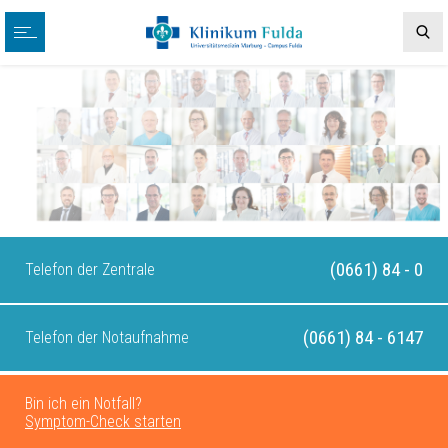
(0661) 84 - 0
Telefon der Zentrale
(0661) 84 - 6147
Telefon der Notaufnahme
Bin ich ein Notfall?
Symptom-Check starten