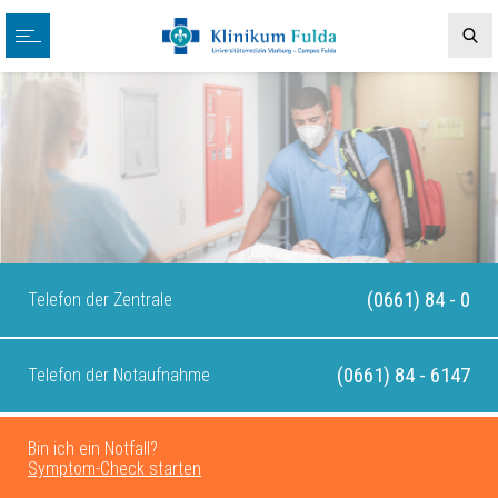
(0661) 84 - 0
Telefon der Zentrale
(0661) 84 - 6147
Telefon der Notaufnahme
Bin ich ein Notfall?
Symptom-Check starten