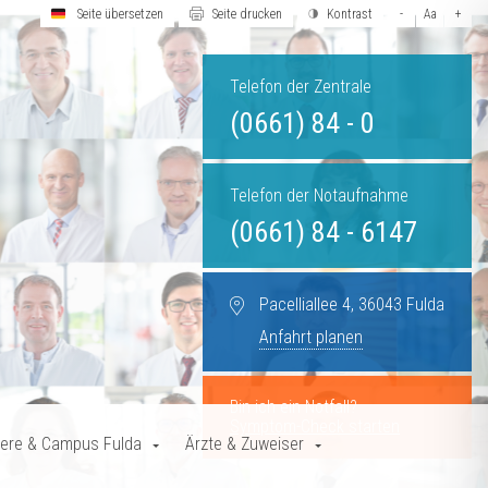
Seite übersetzen
Seite drucken
Kontrast
-
Aa
+
Telefon der Zentrale
(0661) 84 - 0
Telefon der Notaufnahme
(0661) 84 - 6147
Pacelliallee 4, 36043 Fulda
Anfahrt planen
Bin ich ein Notfall?
Symptom-Check starten
iere & Campus Fulda
Ärzte & Zuweiser