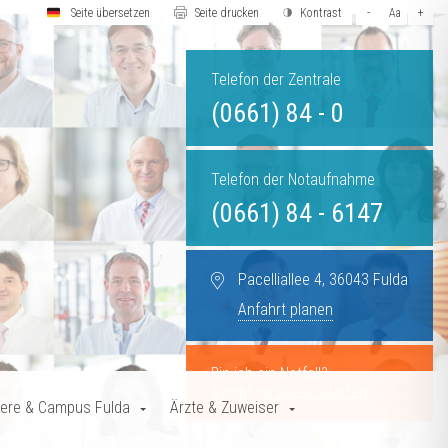
Seite übersetzen
Seite drucken
Kontrast
-
Aa
+
Telefon der Zentrale
(0661) 84 - 0
Telefon der Notaufnahme
(0661) 84 - 6147
Pacelliallee 4, 36043 Fulda
Anfahrt planen
Bin ich ein Notfall?
Symptom-Check starten
iere & Campus Fulda
Ärzte & Zuweiser