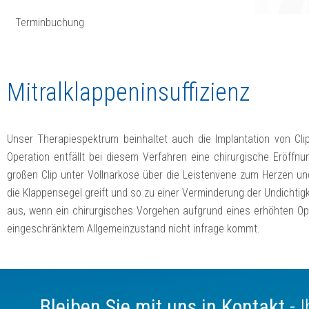
Terminbuchung
Mitralklappeninsuffizienz
Unser Therapiespektrum beinhaltet auch die Implantation von Clip
Operation entfällt bei diesem Verfahren eine chirurgische Eröffnu
großen Clip unter Vollnarkose über die Leistenvene zum Herzen und 
die Klappensegel greift und so zu einer Verminde­rung der Undichtig
aus, wenn ein chirurgisches Vorgehen aufgrund eines erhöhten Ope
eingeschränktem Allgemeinzustand nicht infrage kommt.
Bleiben Sie mit uns in Kontakt
- 