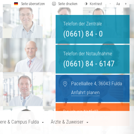
Seite übersetzen
Seite drucken
Kontrast
-
Aa
+
Telefon der Zentrale
(0661) 84 - 0
Telefon der Notaufnahme
(0661) 84 - 6147
Pacelliallee 4, 36043 Fulda
Anfahrt planen
Bin ich ein Notfall?
Symptom-Check starten
iere & Campus Fulda
Ärzte & Zuweiser