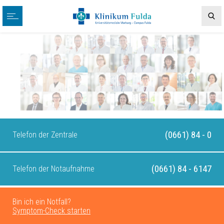
(0661) 84 - 0
Telefon der Zentrale
(0661) 84 - 6147
Telefon der Notaufnahme
Bin ich ein Notfall?
Symptom-Check starten