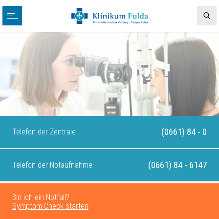
(0661) 84 - 0
Telefon der Zentrale
(0661) 84 - 6147
Telefon der Notaufnahme
Bin ich ein Notfall?
Symptom-Check starten