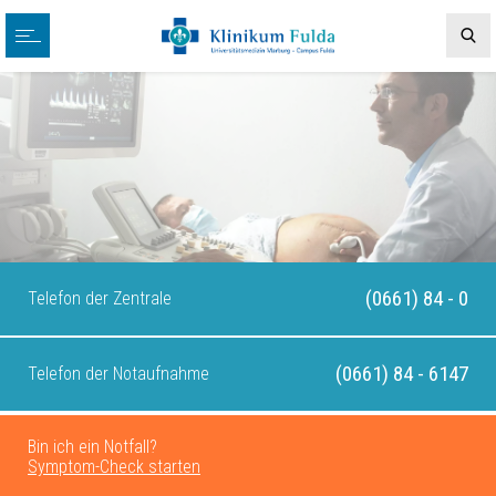
(0661) 84 - 0
Telefon der Zentrale
(0661) 84 - 6147
Telefon der Notaufnahme
Bin ich ein Notfall?
Symptom-Check starten