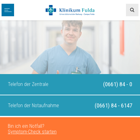
(0661) 84 - 0
Telefon der Zentrale
(0661) 84 - 6147
Telefon der Notaufnahme
Bin ich ein Notfall?
Symptom-Check starten