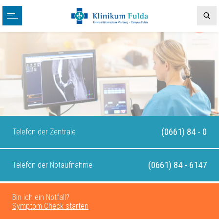
(0661) 84 - 0
Telefon der Zentrale
(0661) 84 - 6147
Telefon der Notaufnahme
Bin ich ein Notfall?
Symptom-Check starten