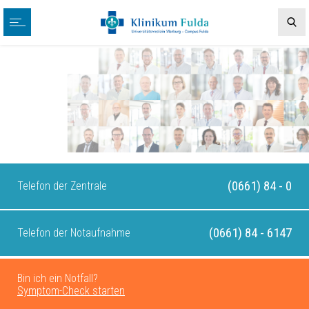
(0661) 84 - 0
Telefon der Zentrale
(0661) 84 - 6147
Telefon der Notaufnahme
Bin ich ein Notfall?
Symptom-Check starten