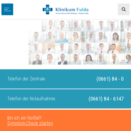
(0661) 84 - 0
Telefon der Zentrale
(0661) 84 - 6147
Telefon der Notaufnahme
Bin ich ein Notfall?
Symptom-Check starten