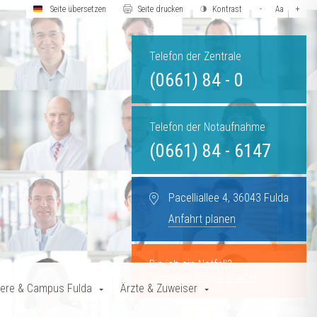
Seite übersetzen
Seite drucken
Kontrast
-
Aa
+
Telefon der Zentrale
(0661) 84 - 0
Telefon der Notaufnahme
(0661) 84 - 6147
Pacelliallee 4, 36043 Fulda
Anfahrt planen
Bin ich ein Notfall?
Symptom-Check starten
iere & Campus Fulda
Ärzte & Zuweiser