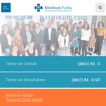
(0661) 84 - 0
Telefon der Zentrale
(0661) 84 - 6147
Telefon der Notaufnahme
Bin ich ein Notfall?
Symptom-Check starten