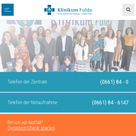
(0661) 84 - 0
Telefon der Zentrale
(0661) 84 - 6147
Telefon der Notaufnahme
Bin ich ein Notfall?
Symptom-Check starten