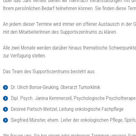
Über das Jahr verteilt bieten wir mehrfach Veranstaltungen mit u
Ihrem persönlichen Bedarf teilnehmen können. Sie finden diese Te
An jedem dieser Termine wird immer ein offener Austausch in der Gr
mit den MitarbeiterInnen des Supportivzentrums zu klären.
Alle zwei Monate werden darüber hinaus thematische Schwerpunkte g
zur Verfügung stellen.
Das Team des Supportivzentrums besteht aus:
Dr. Ulrich Bonse-Geuking, Oberarzt Tumorklinik
Dipl. Psych. Janina Kemmerzell, Psychologische Psychotherape
Desireé Pietsch-Weitzel, Leitung onkologische Fachpflege
Siegfried Münster, ehem. Leiter der onkologischen Pflege, Spirit
Wir freuen uns, Sie bei einem oder mehreren Terminen unseres Su