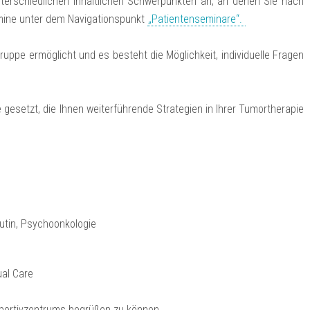
nterschiedlichen inhaltlichen Schwerpunkten an, an denen Sie nach
rmine unter dem Navigationspunkt
„Patientenseminare“.
uppe ermöglicht und es besteht die Möglichkeit, individuelle Fragen
esetzt, die Ihnen weiterführende Strategien in Ihrer Tumortherapie
utin, Psychoonkologie
ual Care
pportivzentrums begrüßen zu können.