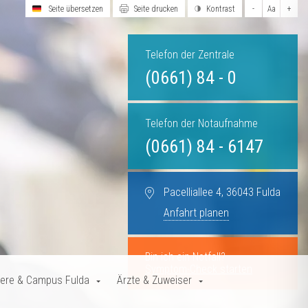
Seite übersetzen
Seite drucken
Kontrast
-
Aa
+
Telefon der Zentrale
(0661) 84 - 0
Telefon der Notaufnahme
(0661) 84 - 6147
Pacelliallee 4, 36043 Fulda
Anfahrt planen
Bin ich ein Notfall?
Symptom-Check starten
iere & Campus Fulda
Ärzte & Zuweiser