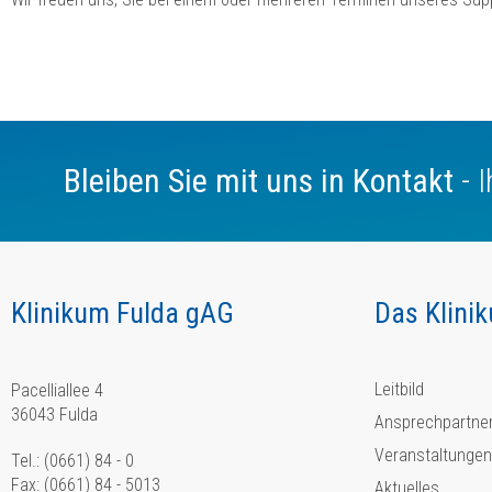
Bleiben Sie mit uns in Kontakt
- 
Klinikum Fulda gAG
Das Klini
Leitbild
Pacelliallee 4
36043 Fulda
Ansprechpartne
Veranstaltungen
Tel.: (0661) 84 - 0
Fax: (0661) 84 - 5013
Aktuelles