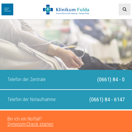
(0661) 84 - 0
Telefon der Zentrale
(0661) 84 - 6147
Telefon der Notaufnahme
Bin ich ein Notfall?
Symptom-Check starten